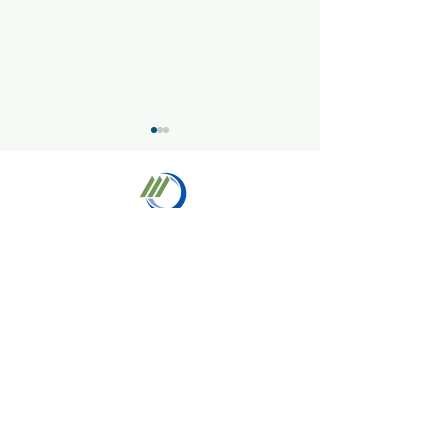
夏季休業日のお
株式会社宮崎電機工業
年末年始の営業時間に関
するご案内
・HOME
・会社情報
・事業内容
・通信事業部