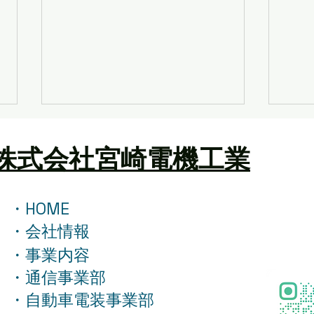
株式会社宮崎電機工業
・HOME
夏季
・会社情報
年末年始の営業時間に関する
・事業内容
ご案内
・通信事業部
・自動車電装事業部