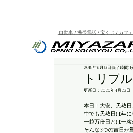
自動車 / 携帯電話 / 宝くじ / カフ
2018年9月13日
読了時間: 1
トリプル
更新日：
2020年4月23日
本日！大安、天赦日
中でも天赦日は年に
一粒万倍日とは一粒
そんな3つの吉日が