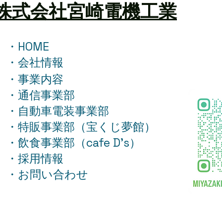
株式会社宮崎電機工業
・HOME
夏季
・会社情報
年末年始の営業時間に関する
・事業内容
ご案内
・通信事業部
・自動車電装事業部
・特販事業部（宝くじ夢館）
・飲食事業部（cafe D's）
・採用情報
・お問い合わせ