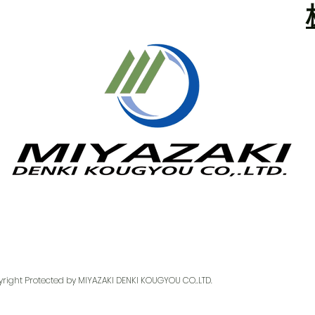
について
拝啓 晩春の候、ますますご清栄
のこととお慶び申し上げます。
さて、誠に勝手ながら弊社のゴー
ルデンウィーク期間中の休業日
は、下記の通りとさせていただき
ます。 皆様にはご不便とご迷惑
をおかけいたしますが何卒ご容赦
くださいますようお願い申し上げ
ます。
敬具 【電装
部】 休業期間 2026年5月3日
(日)～2026年5月6日
right Protected by MIYAZAKI DENKI KOUGYOU CO..LTD.