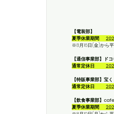
【電装部】
夏季休業期間　  
20
※8月16日(金)か
【通信事業部】ドコ
通常定休日　　  
20
【特販事業部】宝く
通常定休日　　  
20
【飲食事業部】cafe 
夏季休業期間　  
20
※8月19日(月)か