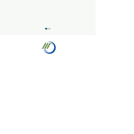
夏季休業日のお
株式会社宮崎電機工業
年末年始の営業時間に関
するご案内
・HOME
・会社情報
・事業内容
・通信事業部
・自動車電装事業部