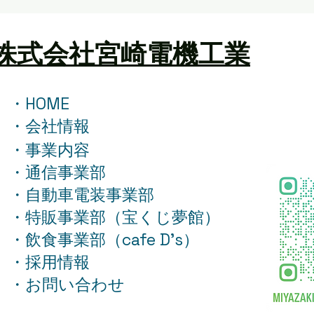
株式会社宮崎電機工業
・HOME
サウ
・会社情報
６年目！クレーン車コラボ鯉
・事業内容
のぼり🎏
・通信事業部
・自動車電装事業部
・特販事業部（宝くじ夢館）
・飲食事業部（cafe D's）
・採用情報
・お問い合わせ