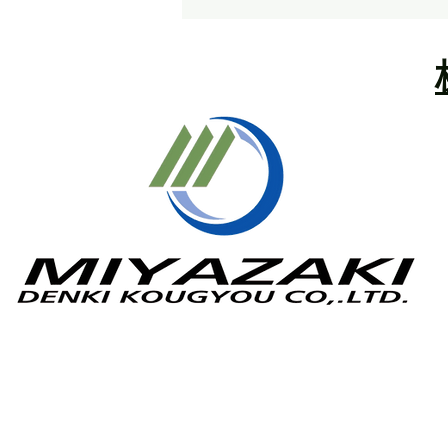
夏季休業のお知らせ
拝啓 盛夏の候、皆様方におかれ
ましては益々ご健勝のこととお慶
び申し上げます。 さて、弊社で
は下記の期間、夏季休業とさせて
頂きますので、ご案内申し上げま
す。 休業期間中はご迷惑をお掛
けすることと存じますが、何卒よ
ろしくお願い申し上げます。 敬
具 【電装部】 店 休 日 2026
年8月9日（日）、8月11日（火）
夏季休業期間 2026年8月13日
（木） ～ 8月16日（日） ※8
月12日(水)通