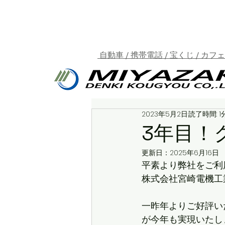
自動車 / 携帯電話 / 宝くじ / カフ
2023年5月2日
読了時間: 1
3年目！
更新日：
2025年6月16日
平素より弊社をご利
株式会社宮崎電機工
一昨年よりご好評い
が今年も実現いたし