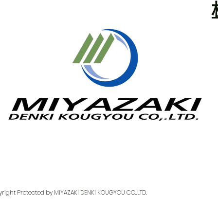
ランクル300GR
right Protected by MIYAZAKI DENKI KOUGYOU CO..LTD.