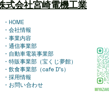
株式会社宮崎電機工業
ランクル70
アル
・HOME
・会社情報
・事業内容
・通信事業部
・自動車電装事業部
・特販事業部（宝くじ夢館）
・飲食事業部（cafe D's）
・採用情報
・お問い合わせ