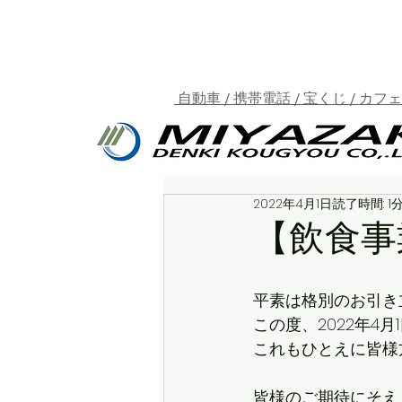
自動車 / 携帯電話 / 宝くじ / カフ
2022年4月1日
読了時間: 1
【飲食事業】
平素は格別のお引き
この度、2022年4月
これもひとえに皆様
皆様のご期待にそえ