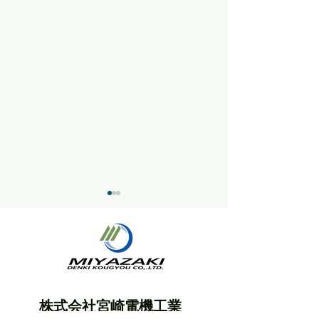
夏季休業日のお
株式会社宮崎電機工業
年末年始の営業時間に関