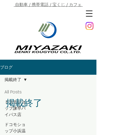
自動車 / 携帯電話 / 宝くじ / カフェ
ブログ
掲載終了
All Posts
掲載終了
ドコモショ
ップ諫早バ
イパス店
ドコモショ
ップ小浜温