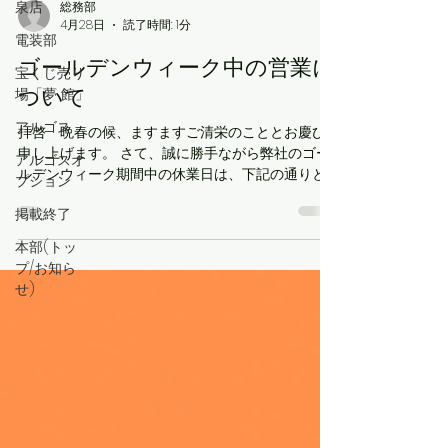
泉店
総務部
4月28日
読了時間: 1分
電装部
ゴールデンウィーク中の営業に
宝くじ売り
ついて
場「夢 館」
アルゴス
拝啓 晩春の候、ますますご清栄のこととお慶び
申し上げます。 さて、誠に勝手ながら弊社のゴー
アルゴスオ
ルデンウィーク期間中の休業日は、下記の通りと
プション
させていただきます。 皆様にはご不便とご迷惑を
掲載終了
おかけいたしますが何卒ご容赦くださいますよう
お願い申し上げます。
本部(トッ
プ/お知ら
敬具 【電装
せ)
部】 休業期間 2026年5月3日(日)～2026年5月
6日(水) ※5月7日(木)から平常どおり営業いたしま
す。 【通信事業部】ドコモショップ諫早バイパス
店・小浜温泉店 通常営業 「ゴールデンウイーク期
間中もご来店お待ちしております」 【特販事業
部】宝くじ売り場 夢館 通常営業 「ゴールデンウ
イーク期間中もご来店お待ちしております」 【飲
食事業部】cafe D's 休業期間 2026年5月4日