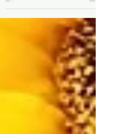
拝啓 師走の候、ますますご清栄のこととお慶び
申し上げます。 今年一年も格別のご愛顧を賜りま
して、厚く御礼申し上げます。 さて、誠に勝手な
がら弊社の年末年始の営業は、下記の通りとさせ
ていただきます。 皆様にはご不便とご迷惑をおか
けいたしますが何卒ご容赦くださいますようお願
い申し上げます。
敬具 【自動
車電装事業部】 休業期間 2025年12月8日
（月）、12月9日（火） 2025年12月
28日（日）〜2026年1月4日（日） ※1月5日(月)よ
り平常どおり営業いたします。 【通信事業部】ド
コモショップ諫早バイパス店・小浜温泉店 時短営
業 2025年12月8日（月）9：00〜15：00 通常
定休日 2025年12月9日（火） 休業期間 2025
年12月31日（水）～2026年1月1日（木） 時短営
業 2026年1月2日(金) 10：00〜17：00 時短
営業 2026年1月3日(土) 10：00〜17：00 ※1
月4日(日)より平常どおり営業いた